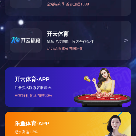
种齿轮来图加工、各种播种机系列、收割机系列、齿轮加
工、销售）。
经过多年努力，公司规模不断壮大。本着“技术创新、
信誉至上”的经营理念，凭借过硬的质量和良好的服务，期
待与您真诚合作，共创未来。兆发齿轮生产历史久远 ，技
术力量雄厚，公司拥有国际先进数控齿轮铣齿机、先进高速
精密数控车床、滚动检查机、高精度内孔珩磨机等设备。公
司以国际先进的设备、雄厚的技术实力、严格管理。以优质
产品赢得了行业中的一大批知名企业的信赖和好评。 兆发
齿轮拥有完整、科学的质量管理体系。欢迎各界朋友莅临爱
体育在线注册（中国）官方网站参观、指导和业务洽谈。
联系方式：
联系人：赵国栋